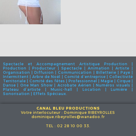
Spectacle et Accompagnement Artistique Production |
Production | Producteur | Spectacle | Animation | Artiste |
Organisation | Diffusion | Communication | Billetterie | Paye |
Intermittent | Arbre de Noël | Comité d’entreprise | Collectivité
Territoriale | Comité des fêtes | Professionnel | Magie | Cirque |
Danse | One Man Show | Acrobate Aérien | Numéros visuels |
Plateau d’artiste | Music-hall | Location | Lumière |
Sonorisation | Effets Spéciaux.
CANAL BLEU PRODUCTIONS
Votre interlocuteur : Dominique RIBEYROLLES
dominique.ribeyrolles@wanadoo.fr
TEL : 02 28 10 00 33.