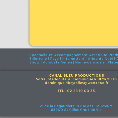
Spectacle et Accompagnement Artistique Product
Billetterie | Paye | Intermittent | Arbre de Noël 
Show | Acrobate Aérien | Numéros visuels | Plateau
CANAL BLEU PRODUCTIONS
Votre interlocuteur : Dominique RIBEYROLLES
dominique.ribeyrolles@wanadoo.fr
TEL : 02 28 10 00 33.
ZI de la Bégaudière, 11 rue des Couvreurs,
85800 St Gilles Croix de Vie.