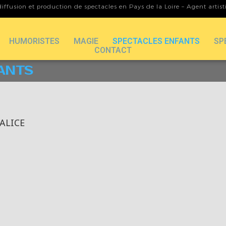
iffusion et production de spectacles en Pays de la Loire – Agent artis
HUMORISTES
MAGIE
SPECTACLES ENFANTS
SP
CONTACT
ANTS