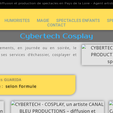
iffusion et production de spectacles en Pays de la Loire – Agent artis
HUMORISTES
MAGIE
SPECTACLES ENFANTS
SP
CONTACT
Cybertech Cosplay
ements, en journée ou en soirée, le
es services d’échassier, cosplayer et
is GUARIDA
e :
selon formule