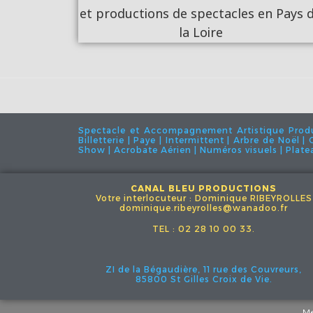
Spectacle et Accompagnement Artistique Product
Billetterie | Paye | Intermittent | Arbre de Noël 
Show | Acrobate Aérien | Numéros visuels | Plateau
CANAL BLEU PRODUCTIONS
Votre interlocuteur : Dominique RIBEYROLLES
dominique.ribeyrolles@wanadoo.fr
TEL : 02 28 10 00 33.
ZI de la Bégaudière, 11 rue des Couvreurs,
85800 St Gilles Croix de Vie.
Me