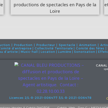
ion | Production | Producteur | Spectacle | Animation | Artis
| Comité d’entreprise | Collectivité Territoriale | Comité des fêtes
 d’artiste | Music-hall | Location | Lumière | Sonorisation | Effet
CANAL
sp
Licences 2/L-R-2021-006477
3/L-R-2021-006478
ntions légales
& Crédit PHOTOS.
Crédit Web :
Dan G – MEDIAHO