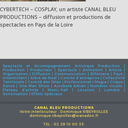
CYBERTECH – COSPLAY, un artiste CANAL BLEU
PRODUCTIONS – diffusion et productions de
spectacles en Pays de la Loire
Spectacle et Accompagnement Artistique Production |
Production | Producteur | Spectacle | Animation | Artiste |
Organisation | Diffusion | Communication | Billetterie | Paye |
Intermittent | Arbre de Noël | Comité d’entreprise | Collectivité
Territoriale | Comité des fêtes | Professionnel | Magie | Cirque |
Danse | One Man Show | Acrobate Aérien | Numéros visuels |
Plateau d’artiste | Music-hall | Location | Lumière |
Sonorisation | Effets Spéciaux.
CANAL BLEU PRODUCTIONS
Votre interlocuteur : Dominique RIBEYROLLES
dominique.ribeyrolles@wanadoo.fr
TEL : 02 28 10 00 33.