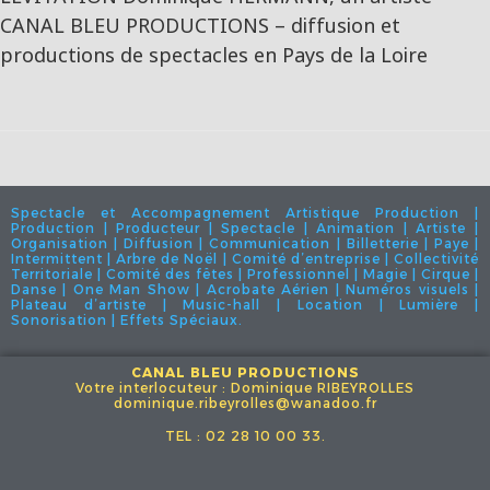
CANAL BLEU PRODUCTIONS – diffusion et
productions de spectacles en Pays de la Loire
Spectacle et Accompagnement Artistique Production |
Production | Producteur | Spectacle | Animation | Artiste |
Organisation | Diffusion | Communication | Billetterie | Paye |
Intermittent | Arbre de Noël | Comité d’entreprise | Collectivité
Territoriale | Comité des fêtes | Professionnel | Magie | Cirque |
Danse | One Man Show | Acrobate Aérien | Numéros visuels |
Plateau d’artiste | Music-hall | Location | Lumière |
Sonorisation | Effets Spéciaux.
CANAL BLEU PRODUCTIONS
Votre interlocuteur : Dominique RIBEYROLLES
dominique.ribeyrolles@wanadoo.fr
TEL : 02 28 10 00 33.