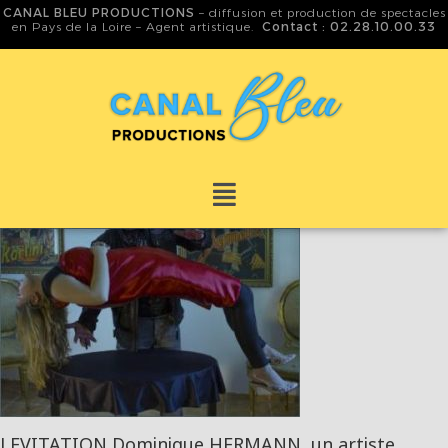
CANAL BLEU PRODUCTIONS
– diffusion et production de spectacles
en Pays de la Loire – Agent artistique.
Contact : 02.28.10.00.33
LEVITATION Dominique HERMANN, un artiste