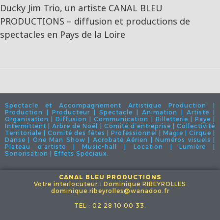
Ducky Jim Trio, un artiste CANAL BLEU
PRODUCTIONS – diffusion et productions de
spectacles en Pays de la Loire
Spectacle et Accompagnement Artistique Production |
Production | Producteur | Spectacle | Animation | Artiste |
Organisation | Diffusion | Communication | Billetterie | Paye |
Intermittent | Arbre de Noël | Comité d’entreprise | Collectivité
Territoriale | Comité des fêtes | Professionnel | Magie | Cirque |
Danse | One Man Show | Acrobate Aérien | Numéros visuels |
Plateau d’artiste | Music-hall | Location | Lumière |
Sonorisation | Effets Spéciaux.
CANAL BLEU PRODUCTIONS
Votre interlocuteur : Dominique RIBEYROLLES
dominique.ribeyrolles@wanadoo.fr
TEL : 02 28 10 00 33.