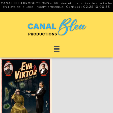
CANAL BLEU PRODUCTIONS
– diffusion et production de spectacles
en Pays de la Loire – Agent artistique.
Contact : 02.28.10.00.33