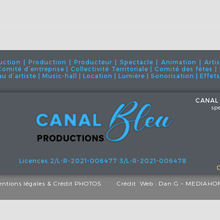
ion | Production | Producteur | Spectacle | Animation | Artis
| Comité d’entreprise | Collectivité Territoriale | Comité des fêtes
 d’artiste | Music-hall | Location | Lumière | Sonorisation | Effet
CANAL
sp
Licences 2/L-R-2021-006477
3/L-R-2021-006478
ntions légales
& Crédit PHOTOS.
Crédit Web :
Dan G – MEDIAHO