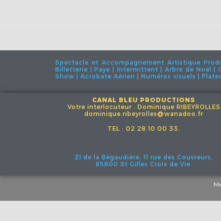
Spectacle et Accompagnement Artistique Product
Billetterie | Paye | Intermittent | Arbre de Noël 
Show | Acrobate Aérien | Numéros visuels | Plateau
CANAL BLEU PRODUCTIONS
Votre interlocuteur : Dominique RIBEYROLLES
dominique.ribeyrolles@wanadoo.fr
TEL : 02 28 10 00 33.
ZI de la Bégaudière, 11 rue des Couvreurs,
85800 St Gilles Croix de Vie.
Me