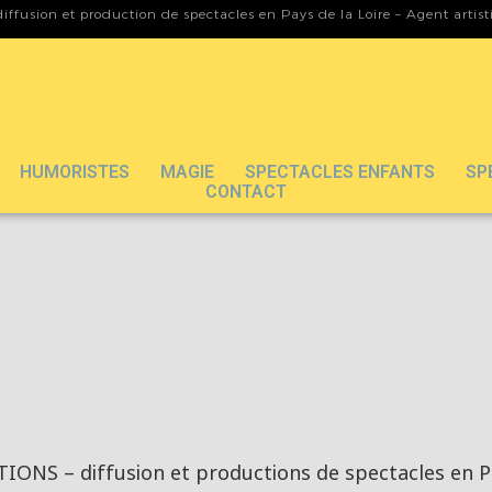
iffusion et production de spectacles en Pays de la Loire – Agent artis
HUMORISTES
MAGIE
SPECTACLES ENFANTS
SP
CONTACT
ONS – diffusion et productions de spectacles en Pa