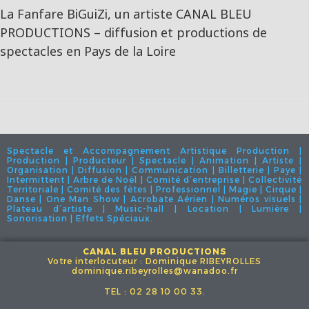
La Fanfare BiGuiZi, un artiste CANAL BLEU
PRODUCTIONS – diffusion et productions de
spectacles en Pays de la Loire
Spectacle et Accompagnement Artistique Production |
Production | Producteur | Spectacle | Animation | Artiste |
Organisation | Diffusion | Communication | Billetterie | Paye |
Intermittent | Arbre de Noël | Comité d’entreprise | Collectivité
Territoriale | Comité des fêtes | Professionnel | Magie | Cirque |
Danse | One Man Show | Acrobate Aérien | Numéros visuels |
Plateau d’artiste | Music-hall | Location | Lumière |
Sonorisation | Effets Spéciaux.
CANAL BLEU PRODUCTIONS
Votre interlocuteur : Dominique RIBEYROLLES
dominique.ribeyrolles@wanadoo.fr
TEL : 02 28 10 00 33.