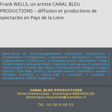
Frank WELLS, un artiste CANAL BLEU
PRODUCTIONS – diffusion et productions de
spectacles en Pays de la Loire
Spectacle et Accompagnement Artistique Production |
Production | Producteur | Spectacle | Animation | Artiste |
Organisation | Diffusion | Communication | Billetterie | Paye |
Intermittent | Arbre de Noël | Comité d’entreprise | Collectivité
Territoriale | Comité des fêtes | Professionnel | Magie | Cirque |
Danse | One Man Show | Acrobate Aérien | Numéros visuels |
Plateau d’artiste | Music-hall | Location | Lumière |
Sonorisation | Effets Spéciaux.
CANAL BLEU PRODUCTIONS
Votre interlocuteur : Dominique RIBEYROLLES
dominique.ribeyrolles@wanadoo.fr
TEL : 02 28 10 00 33.