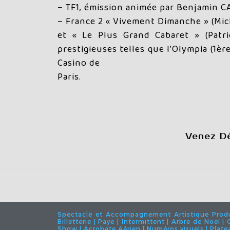
– TF1, émission animée par Benjamin 
– France 2 « Vivement Dimanche » (Mic
et « Le Plus Grand Cabaret » (Patri
prestigieuses telles que l’Olympia (1
Casino de
Paris.
Venez D
Spectacle et Accompagnement Artistique Product
Billetterie | Paye | Intermittent | Arbre de Noël 
Show | Acrobate Aérien | Numéros visuels | Plateau