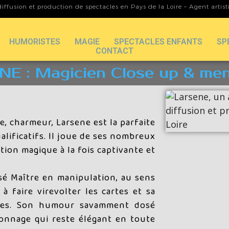
iffusion et production de spectacles en Pays de la Loire – Agent artis
HUMORISTES
MAGIE
SPECTACLES ENFANTS
SP
CONTACT
E : Magicien Close up & ment
e, charmeur, Larsene est la parfaite
alificatifs. Il joue de ses nombreux
tion magique à la fois captivante et
sé Maître en manipulation, au sens
à faire virevolter les cartes et sa
bles. Son humour savamment dosé
sonnage qui reste élégant en toute