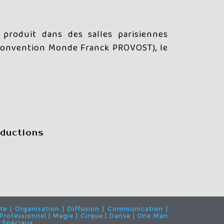
 produit dans des salles parisiennes
 (Convention Monde Franck PROVOST), le
oductions
te | Organisation | Diffusion | Communication |
 | Professionnel | Magie | Cirque | Danse | One Man
s Spéciaux.