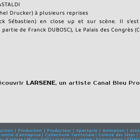
CASTALDI
hel Drucker) à plusieurs reprises
ck Sébastien) en close up et sur scène. Il s’est
ère partie de Franck DUBOSC), Le Palais des Congrès
écouvrir
LARSENE
, un artiste Canal Bleu Pr
ion | Production | Producteur | Spectacle | Animation | Artis
| Comité d’entreprise | Collectivité Territoriale | Comité des fêtes
 d’artiste | Music-hall | Location | Lumière | Sonorisation | Effet