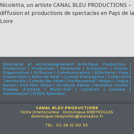
Nicoletta, un artiste CANAL BLEU PRODUCTIONS –
diffusion et productions de spectacles en Pays de la
Loire
Spectacle et Accompagnement Artistique Production |
Production | Producteur | Spectacle | Animation | Artiste |
Organisation | Diffusion | Communication | Billetterie | Paye |
Intermittent | Arbre de Noël | Comité d’entreprise | Collectivité
Territoriale | Comité des fêtes | Professionnel | Magie | Cirque |
Danse | One Man Show | Acrobate Aérien | Numéros visuels |
Plateau d’artiste | Music-hall | Location | Lumière |
Sonorisation | Effets Spéciaux.
CANAL BLEU PRODUCTIONS
Votre interlocuteur : Dominique RIBEYROLLES
dominique.ribeyrolles@wanadoo.fr
TEL : 02 28 10 00 33.