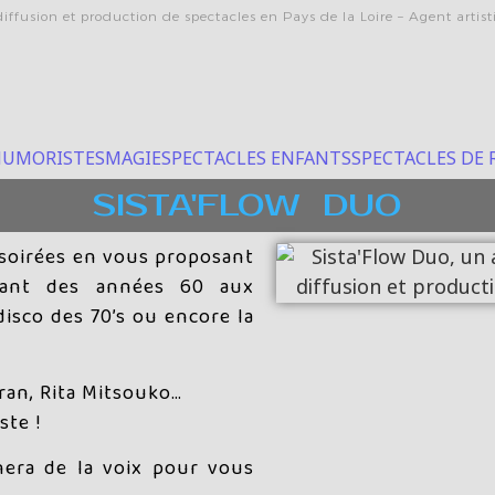
iffusion et production de spectacles en Pays de la Loire – Agent artis
UMORISTES
MAGIE
SPECTACLES ENFANTS
SPECTACLES DE 
SISTA'FLOW DUO
 soirées en vous proposant
llant des
années 60 aux
disco des 70’s ou encore la
ran, Rita Mitsouko…
ste !
era de la voix pour vous