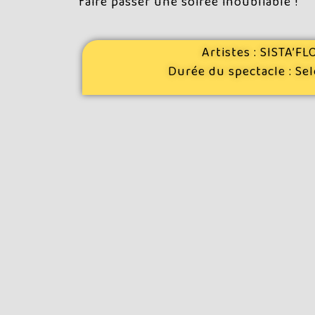
faire passer une soirée inoubliable !
Artistes :
SISTA’F
Durée du spectacle : Se